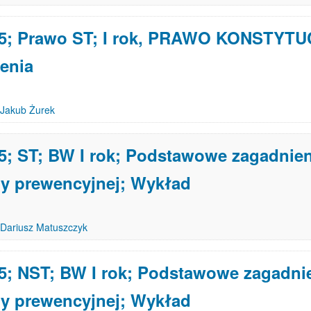
25; Prawo ST; I rok, PRAWO KONSTYT
enia
Jakub Żurek
5; ST; BW I rok; Podstawowe zagadnien
y prewencyjnej; Wykład
Dariusz Matuszczyk
5; NST; BW I rok; Podstawowe zagadni
y prewencyjnej; Wykład