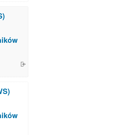
S)
ników
WS)
ników