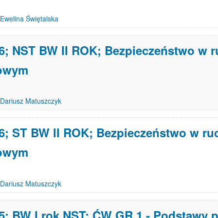
Ewelina Świętalska
6; NST BW II ROK; Bezpieczeństwo w 
owym
Dariusz Matuszczyk
6; ST BW II ROK; Bezpieczeństwo w ru
owym
Dariusz Matuszczyk
5; BW I rok NST; ĆW GR.1 - Podstawy 