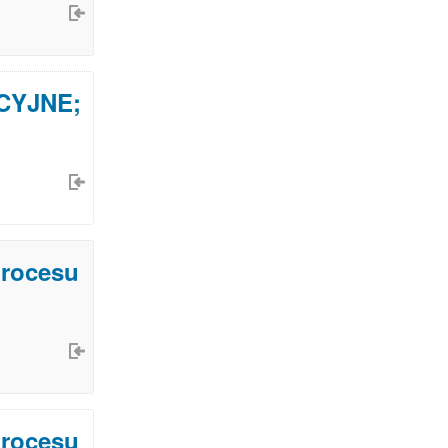
UCYJNE;
procesu
procesu