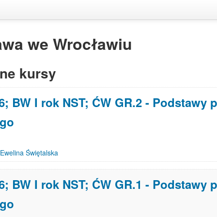
awa we Wrocławiu
ne kursy
6; BW I rok NST; ĆW GR.2 - Podstawy 
ego
Ewelina Świętalska
6; BW I rok NST; ĆW GR.1 - Podstawy 
ego