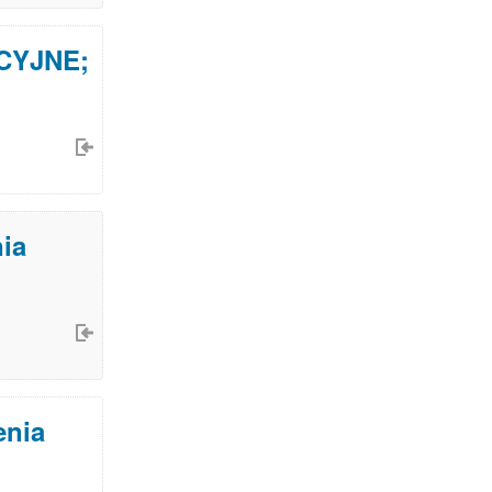
UCYJNE;
ia
enia