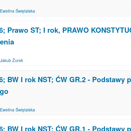
Ewelina Świętalska
26; Prawo ST; I rok, PRAWO KONSTYT
enia
Jakub Żurek
6; BW I rok NST; ĆW GR.2 - Podstawy 
ego
Ewelina Świętalska
6; BW I rok NST; ĆW GR.1 - Podstawy 