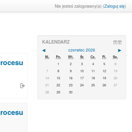
Nie jesteś zalogowany(a) (
Zaloguj się
)
KALENDARZ
◀
czerwiec 2026
▶
Ni.
Pn.
Wt.
Śr.
Cz.
Pi.
So.
procesu
1
2
3
4
5
6
7
8
9
10
11
12
13
14
15
16
17
18
19
20
21
22
23
24
25
26
27
28
29
30
procesu