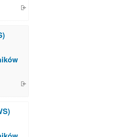
S)
ników
WS)
ników