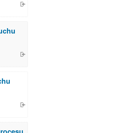
ruchu
chu
procesu